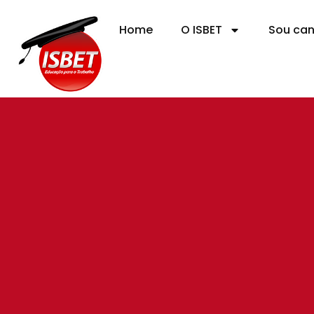
Home
O ISBET
Sou ca