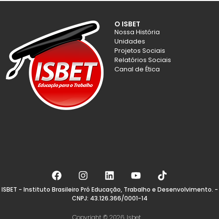
O ISBET
Nossa História
Unidades
Projetos Sociais
Relatórios Sociais
Canal de Ética
ISBET - Instituto Brasileiro Pró Educação, Trabalho e Desenvolvimento. -
CNPJ: 43.126.366/0001-14
Copyright © 2026 Isbet
...