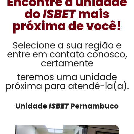
Encontre a unidade
do
ISBET
mais
próxima de você!
Selecione a sua região e
entre em contato conosco,
certamente
teremos uma unidade
próxima para atendê-la(a).
Unidade
ISBET
Pernambuco