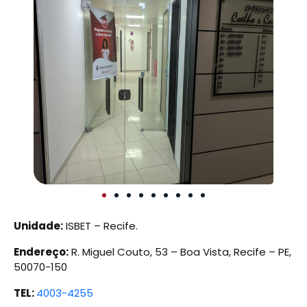
Unidade:
ISBET – Recife.
Endereço:
R. Miguel Couto, 53 – Boa Vista, Recife – PE,
50070-150
TEL:
4003-4255