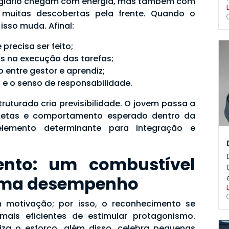
tagiário chegam com energia, mas também com
 muitas descobertas pela frente. Quando o
isso muda. Afinal:
precisa ser feito;
as na execução das tarefas;
 entre gestor e aprendiz;
 e o senso de responsabilidade.
ruturado cria previsibilidade. O jovem passa a
 metas e comportamento esperado dentro da
 elemento determinante para integração e
ento: um combustível
rma desempenho
 motivação; por isso, o reconhecimento se
ais eficientes de estimular protagonismo.
za o esforço, além disso, celebra pequenas