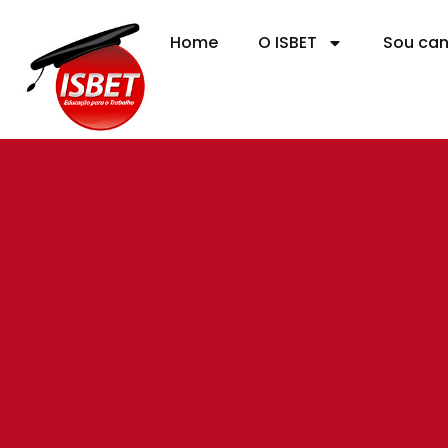
Home
O ISBET
Sou ca