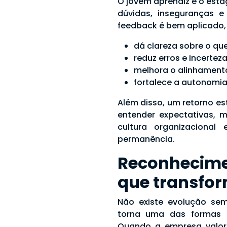
O jovem aprendiz e o es
dúvidas, inseguranças e
feedback é bem aplicado, 
dá clareza sobre o que 
reduz erros e incertez
melhora o alinhamento
fortalece a autonomia
Além disso, um retorno est
entender expectativas,
cultura organizacional
permanência.
Reconhecim
que transfo
Não existe evolução sem
torna uma das formas m
Quando a empresa valori