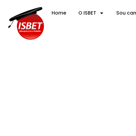
Home
O ISBET
Sou ca