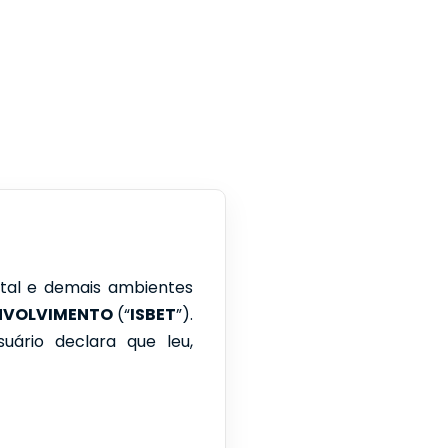
rtal e demais ambientes
ENVOLVIMENTO
(“
ISBET
”).
suário declara que leu,