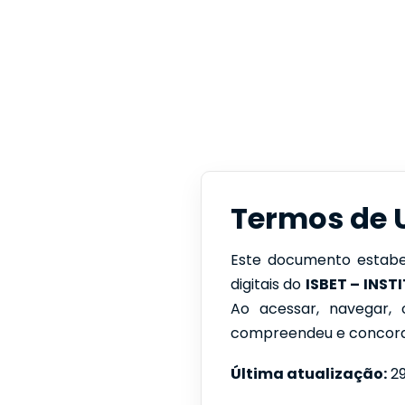
Termos de U
Este documento estabel
digitais do
ISBET – INS
Ao acessar, navegar, c
compreendeu e concord
Última atualização:
29