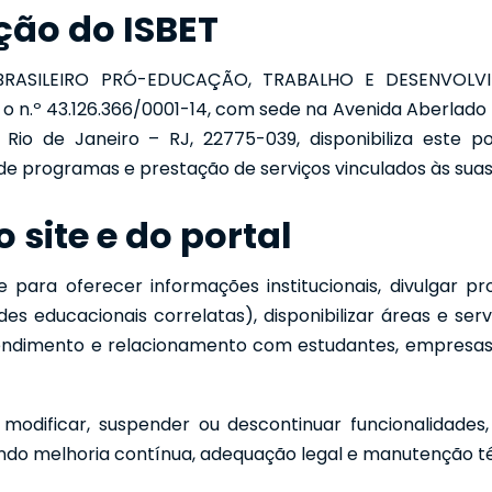
ação do ISBET
BRASILEIRO PRÓ-EDUCAÇÃO, TRABALHO E DESENVOLVIM
o n.º 43.126.366/0001-14, com sede na Avenida Aberlado Bu
a, Rio de Janeiro – RJ, 22775-039, disponibiliza este 
o de programas e prestação de serviços vinculados às suas
 site e do portal
e para oferecer informações institucionais, divulgar 
es educacionais correlatas), disponibilizar áreas e serv
endimento e relacionamento com estudantes, empresas, 
, modificar, suspender ou descontinuar funcionalidades
ndo melhoria contínua, adequação legal e manutenção té