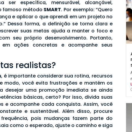
sa ser específica, mensurável, alcançável,
é o famoso método
SMART
. Por exemplo: “Quero
rança e aplicar o que aprendi em um projeto no
o.” Dessa forma, a definição se torna clara e
escrever suas metas ajuda a manter o foco e
om seu próprio desenvolvimento. Portanto,
os em ações concretas e acompanhe seus
as realistas?
s
, é importante considerar sua rotina, recursos
e modo, você evita frustrações e mantém os
ta desejar uma promoção imediata se ainda
tências básicas, certo? Por isso, divida suas
s e acompanhe cada conquista. Assim, você
nstante e sustentável. Além disso, procure
 frequência, pois mudanças fazem parte do
saia como o esperado, ajuste o caminho e siga