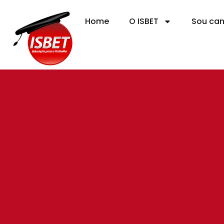
Home
O ISBET
Sou ca