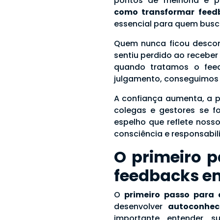
pontos de melhoria e po
como transformar feed
essencial para quem busca
Quem nunca ficou desconf
sentiu perdido ao recebe
quando tratamos o fe
julgamento, conseguimos e
A confiança aumenta, a 
colegas e gestores se f
espelho que reflete noss
consciência e responsabil
O primeiro 
feedbacks e
O
primeiro passo para 
desenvolver
autoconhec
importante entender s