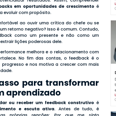
tencializar resultados. Assim, compreender
backs em oportunidades de crescimento
é
 evoluir com propósito.
ortável ao ouvir uma crítica do chefe ou se
r um retorno negativo? Isso é comum. Contudo,
edback como um presente e não como um
xtrair lições poderosas dele.
performance melhora e o relacionamento com
ortalece. No fim das contas, o feedback é o
o progresso e nos motiva a crescer com mais
idade.
passo para transformar
m aprendizado
dar ou receber um feedback construtivo
é
imento e escuta ativa
. Antes de tudo, é
uas próprias reações:
Por que me sinto