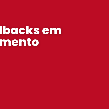
edbacks em
imento