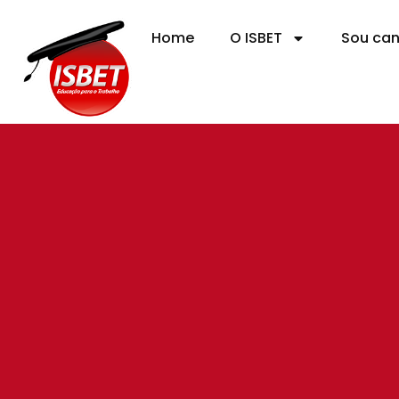
Home
O ISBET
Sou ca