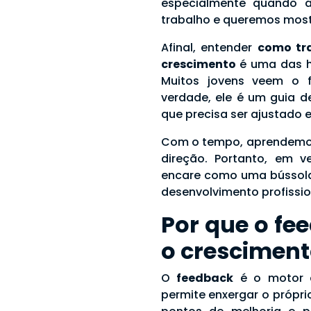
especialmente quando
trabalho e queremos most
Afinal, entender
como tr
crescimento
é uma das ha
Muitos jovens veem o 
verdade, ele é um guia d
que precisa ser ajustado 
Com o tempo, aprendemos
direção. Portanto, em 
encare como uma bússola 
desenvolvimento profissio
Por que o fe
o crescimen
O
feedback
é o motor q
permite enxergar o própri