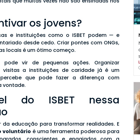
tais que muitas vezes não são ensinadas nos
tivar os jovens?
esas e instituições como o ISBET podem — e
untariado desde cedo. Criar pontes com ONGs,
ivas locais é um ótimo começo.
o pode vir de pequenas ações. Organizar
visitas a instituições de caridade já é um
 percebe que pode fazer a diferença com
a vontade.
l do ISBET nessa
ão
r da educação para transformar realidades. E
 voluntário
é uma ferramenta poderosa para
eparados, conscientes e engajados com a