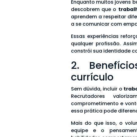
Enquanto muitos jovens b
descobrem que o
trabal
aprendem a respeitar dife
a se comunicar com empati
Essas experiências refor
qualquer profissão. Ass
constrói sua identidade 
2. Benefíc
currículo
Sem dúvida, incluir o
trab
Recrutadores valoriz
comprometimento e vonta
essa prática pode diferen
Mais do que isso, o volu
equipe e o pensamento