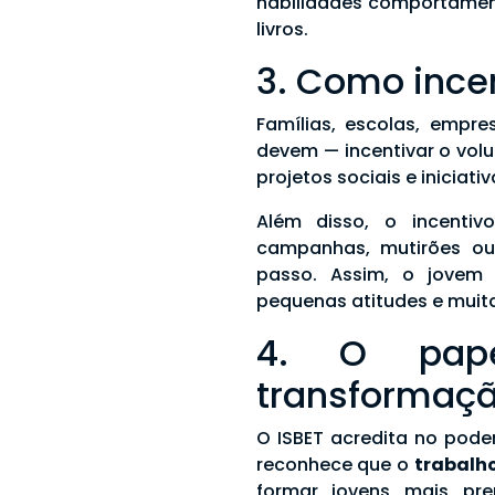
habilidades comportamen
livros.
3. Como incen
Famílias, escolas, empr
devem — incentivar o vol
projetos sociais e iniciat
Além disso, o incentiv
campanhas, mutirões ou 
passo. Assim, o jovem
pequenas atitudes e muit
4. O pape
transformaç
O ISBET acredita no pode
reconhece que o
trabalho
formar jovens mais pr