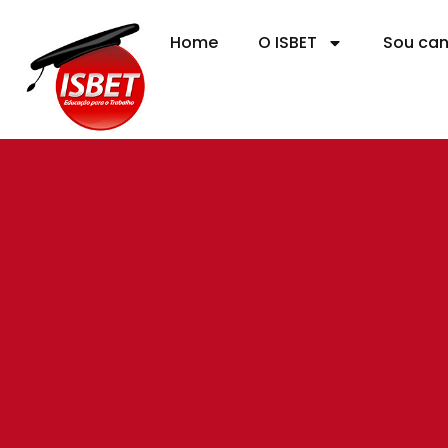
Home
O ISBET
Sou ca