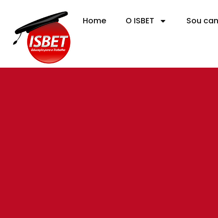
Home
O ISBET
Sou ca